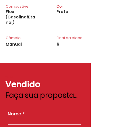
Combustível
Cor
Flex
Prata
(Gasolina/Eta
nol)
Câmbio
Final da placa
Manual
6
Valor
Vendido
Faça sua proposta...
Nome