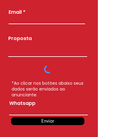
Email
Proposta
*Ao clicar nos botões abaixo seus
dados serão enviados ao
anunciante.
Whatsapp
Enviar