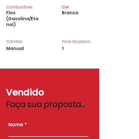
Combustível
Cor
Flex
Branco
(Gasolina/Eta
nol)
Câmbio
Final da placa
Manual
1
Valor
Vendido
Faça sua proposta...
Nome