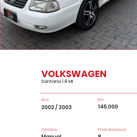
VOLKSWAGEN
Santana 1.8 MI
Ano
Km
145.000
2002 / 2003
Câmbio
Final da placa
Manual
8