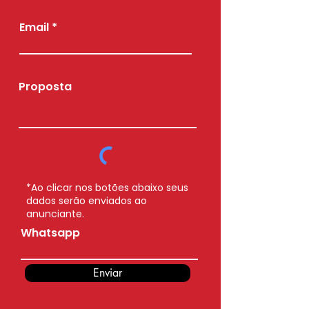
Email
Proposta
*Ao clicar nos botões abaixo seus
dados serão enviados ao
anunciante.
Whatsapp
Enviar