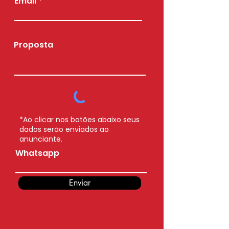
Email
Proposta
*Ao clicar nos botões abaixo seus
dados serão enviados ao
anunciante.
Whatsapp
Enviar